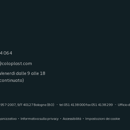
4 064
coloplast.com
Venerdì dalle 9 alle 18
 continuato)
i, 1957-2007, 9/F 40127 Bologna (BO)
tel 051 4138 000 fax 051 4138 299
Ufficio
ganizzativo
Informativa sulla privacy
Accessibilità
Impostazioni dei cookie