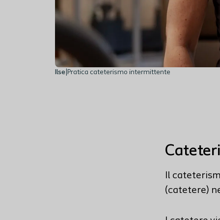
Ilse
|
Pratica cateterismo intermittente
Cateter
Il cateteris
(catetere) ne