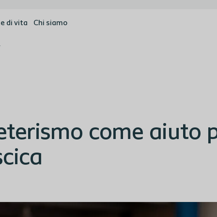
e di vita
Chi siamo
a vescica
teterismo come aiuto 
scica