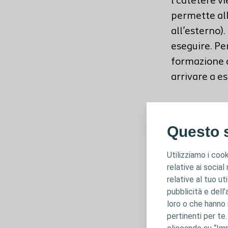
l catetere vi
permette all
all’esterno)
eseguire. Pe
formazione d
arrivare a es
Il catetere h
permettono a
Questo s
Utilizziamo i cook
In caso di v
relative ai social
aiutarti a ri
relative al tuo ut
intermittent
pubblicità e dell’
vescica, per 
loro o che hanno r
pertinenti per te