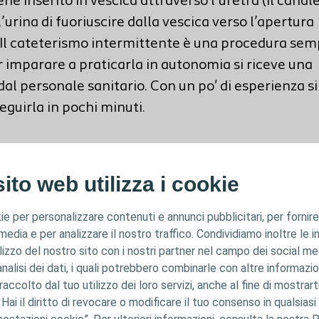
ene inserito in vescica attraverso l’uretra (il canal
’urina di fuoriuscire dalla vescica verso l’apertura
. Il cateterismo intermittente è una procedura sem
r imparare a praticarla in autonomia si riceve una
al personale sanitario. Con un po' di esperienza s
eguirla in pochi minuti.
a una punta arrotondata con dei piccoli fori ai lati,
ll’urina di entrare nel tubicino, svuotando così la 
ito web utilizza i cookie
ie per personalizzare contenuti e annunci pubblicitari, per fornire
escica neurogena, il cateterismo intermittente pot
 media e per analizzare il nostro traffico. Condividiamo inoltre le 
acquistare un maggiore controllo sulla tua vescica. 
ilizzo del nostro sito con i nostri partner nel campo dei social me
i vengono inseriti solo per il tempo necessario a s
analisi dei dati, i quali potrebbero combinarle con altre informazio
poi essere rimossi e buttati via.
accolto dal tuo utilizzo dei loro servizi, anche al fine di mostrart
. Hai il diritto di revocare o modificare il tuo consenso in qualsi