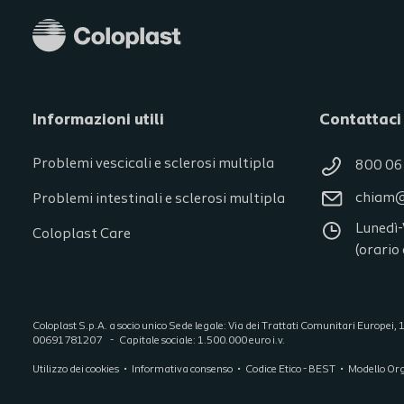
Informazioni utili
Contattaci
Problemi vescicali e sclerosi multipla
800 06
chiam@
Problemi intestinali e sclerosi multipla
Lunedì-
Coloplast Care
(orario
Coloplast S.p.A. a socio unico Sede legale: Via dei Trattati Comunitari Europe
00691781207
Capitale sociale: 1.500.000 euro i.v.
Utilizzo dei cookies
Informativa consenso
Codice Etico - BEST
Modello Or