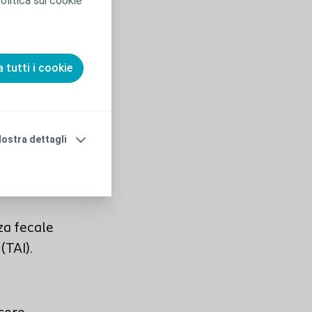
olitica sui cookie
to
 tutti i cookie
ostra dettagli
otrebbero
nza fecale
(TAI).