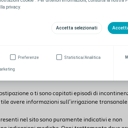
ostazioni cookie”. Per ulteriori informazioni, consulta la nostra P
endono possibile il naturale processo di svuotamen
lla privacy.
Accetta selezionati
Accetta
M
Preferenze
Statistica/Analitica
 la sclerosi multipla, oltre ai problemi vescicali p
arketing
turbi intestinali.
costipazione o ti sono capitati episodi di incontine
tile avere informazioni sull’irrigazione transanale 
presenti nel sito sono puramente indicativi e non