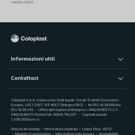
Society; 2016.
Informazioni utili
Contattaci
Coloplast S.p.A. a socio unico Sede legale: Via dei Trattati Comunitari
Europei, 1957-2007, 9/F 40127 Bologna (BO)
tel 051 4138 000 fax
051 4138 299
Ufficio del registro di Bologna n. 04029180371 C.F.:
04029180371 Partita IVA: 00691781207
Capitale sociale:
1.500.000 euro i.v.
Utilizzo dei cookies
Informativa consenso
Codice Etico - BEST
Modello Organizzativo
Informativa sulla privacy
Accessibilità