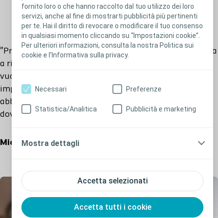
fornito loro o che hanno raccolto dal tuo utilizzo dei loro
servizi, anche al fine di mostrarti pubblicità più pertinenti
per te. Hai il diritto di revocare o modificare il tuo consenso
in qualsiasi momento cliccando su “Impostazioni cookie”.
Per ulteriori informazioni, consulta la nostra Politica sui
"
Praticando l'
autocateterismo
intermittente, si impara
cookie e l’Informativa sulla privacy.
a riconoscere quando la vescica è completamente
vuota. Per le persone con
sclerosi multipla
è
importante essere in grado di valutare quanto tempo
Necessari
Preferenze
abbiamo a disposizione prima di
Statistica/Analitica
Pubblicità e marketing
dover
praticare
il
cateterismo
successivo
."
Michael
I
Convive
con la
sclerosi multipla
Mostra dettagli
Accetta selezionati
Accetta tutti i cookie