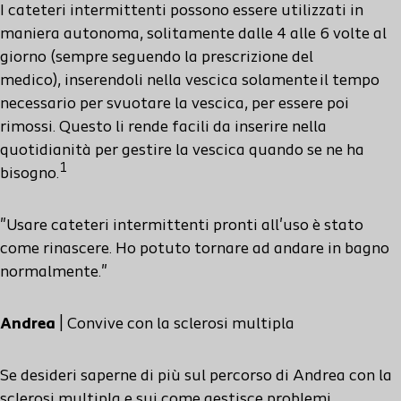
I cateteri intermittenti
possono
essere utilizzati
in
maniera autonoma, solitamente dalle
4 alle 6
volte al
giorno
(
sempre seguendo la
prescrizion
e del
medico
)
,
inserendoli nella vescica
solamente
il tempo
necessario
per
svuotare la vescica,
per essere
poi
rimossi.
Questo li rende facili da inserire nella
quotidianità per gestire
la vescica quando se ne ha
1
bisogno
.
"
Usare cateteri intermittenti pronti all'uso è stato
come rinascere. Ho potuto tornare ad andare in bagno
normalmente."
Andrea
|
Convive
con la
sclerosi multipla
Se desideri saperne di più sul
percorso di Andrea con
la
sclerosi multipla e sui
come gestisce
problemi