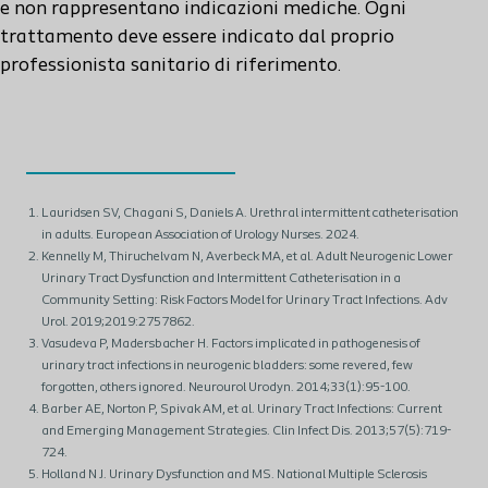
e non rappresentano indicazioni mediche. Ogni
trattamento deve essere indicato dal proprio
professionista sanitario di riferimento.
Lauridsen SV, Chagani S, Daniels A. Urethral intermittent catheterisation
in adults. European Association of Urology Nurses. 2024.
Kennelly M, Thiruchelvam N, Averbeck MA, et al. Adult Neurogenic Lower
Urinary Tract Dysfunction and Intermittent Catheterisation in a
Community Setting: Risk Factors Model for Urinary Tract Infections. Adv
Urol. 2019;2019:2757862.
Vasudeva P, Madersbacher H. Factors implicated in pathogenesis of
urinary tract infections in neurogenic bladders: some revered, few
forgotten, others ignored. Neurourol Urodyn. 2014;33(1):95-100.
Barber AE, Norton P, Spivak AM, et al. Urinary Tract Infections: Current
and Emerging Management Strategies. Clin Infect Dis. 2013;57(5):719-
724.
Holland N J. Urinary Dysfunction and MS. National Multiple Sclerosis