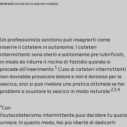
Andrea
|
Convive con la sclerosi multipla
Un professionista sanitario
può
insegnarti
come
inserire il catetere
in autonomia
.
I cateteri
intermittenti sono sterili e solitamente
pre
-lubrificati,
in modo da ridurre il rischio di fastidio quando si
1
procede all’inserimento.
L’uso di cateteri intermittenti
non dovrebbe provocare dolore e non è dannoso per la
vescica, anzi si può rivelare una pratica ottimale se hai
2,3,4
problemi a svuotare la vescica in modo naturale.
"
Con
l'
autocateterismo
intermittente
puoi
decidere
tu
quan
urinare. In questo modo, hai più libertà di
dedicarti